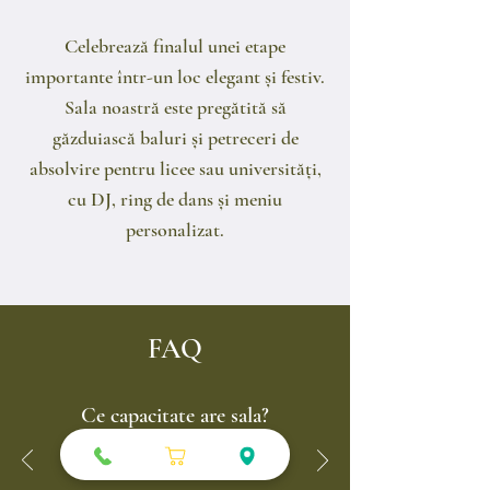
Celebrează finalul unei etape
importante într-un loc elegant și festiv.
Sala noastră este pregătită să
găzduiască baluri și petreceri de
absolvire pentru licee sau universități,
cu DJ, ring de dans și meniu
personalizat.
FAQ
Ce capacitate are sala?