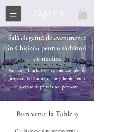
Sală elegantă de evenimente
în Chișinău pentru sărbători
de neuitat
Pachete all-inclusive cu meniu complet de
mâncare & băuturi, decor și lumini, cu o
capacitate de pâna la 100 persoane.
Bun venit la Table 9
O sală de evenimente modernă și