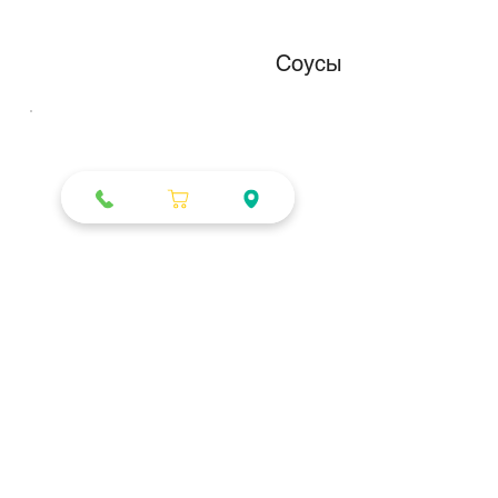
Соусы
Безалкогольные напитки
Разливное пиво