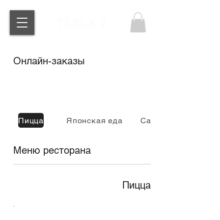
Онлайн-заказы
Пицца
Японская еда
Салаты
Меню ресторана
Пицца